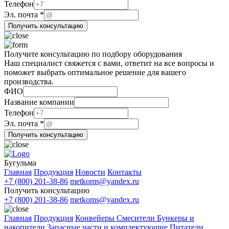
почта
Телефон
Название
Эл. почта
*
Получить консультацию
Получите консультацию по подбору оборудования
Наш специалист свяжется с вами, ответит на все вопросы и
поможет выбрать оптимальное решение для вашего
производства.
ФИО
Название компании
компании
Телефон
ФИО
Эл. почта
*
Эл.
Получить консультацию
Бугульма
Главная
Продукция
Новости
Контакты
+7 (800) 201-38-86
metkoms@yandex.ru
Получить консультацию
+7 (800) 201-38-86
metkoms@yandex.ru
Главная
Продукция
Конвейеры
Смесители
Бункеры и
накопители
Запасные части и комплектующие
Питатели