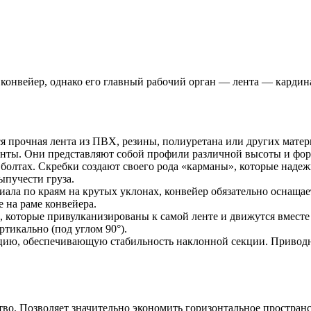
 конвейер, однако его главный рабочий орган — лента — карди
ся прочная лента из ПВХ, резины, полиуретана или других матер
енты. Они представляют собой профили различной высоты и форм
 болтах. Скребки создают своего рода «карманы», которые над
ыпучести груза.
ала по краям на крутых уклонах, конвейер обязательно оснаща
 на раме конвейера.
 которые привулканизированы к самой ленте и движутся вместе
ртикально (под углом 90°).
цию, обеспечивающую стабильность наклонной секции. Приводно
во. Позволяет значительно экономить горизонтальное пространс