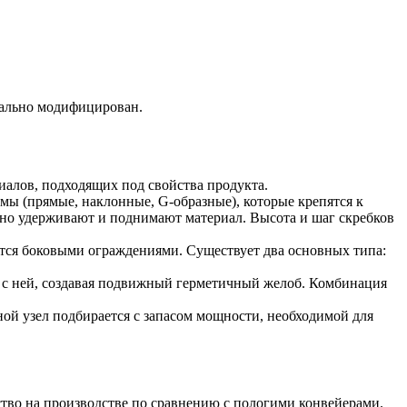
нально модифицирован.
иалов, подходящих под свойства продукта.
ы (прямые, наклонные, G-образные), которые крепятся к
ежно удерживают и поднимают материал. Высота и шаг скребков
ется боковыми ограждениями. Существует два основных типа:
 с ней, создавая подвижный герметичный желоб. Комбинация
й узел подбирается с запасом мощности, необходимой для
тво на производстве по сравнению с пологими конвейерами.