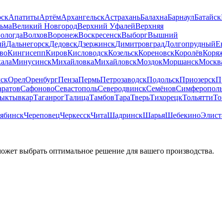
рск
Апатиты
Артём
Архангельск
Астрахань
Балахна
Барнаул
Батайск
льма
Великий Новгород
Верхний Уфалей
Верхняя
ологда
Волхов
Воронеж
Воскресенск
Выборг
Вышний
ый
Дальнегорск
Дедовск
Дзержинск
Димитровград
Долгопрудный
Е
во
Кингисепп
Киров
Кисловодск
Козельск
Кореновск
Королёв
Коря
ала
Минусинск
Михайловка
Михайловск
Моздок
Моршанск
Москв
ск
Орел
Оренбург
Пенза
Пермь
Петрозаводск
Подольск
Приозерск
П
аратов
Сафоново
Севастополь
Северодвинск
Семёнов
Симферопол
ыктывкар
Таганрог
Талица
Тамбов
Тара
Тверь
Тихорецк
Тольятти
То
ябинск
Череповец
Черкесск
Чита
Шадринск
Шарья
Шебекино
Элист
может выбрать оптимальное решение для вашего производства.