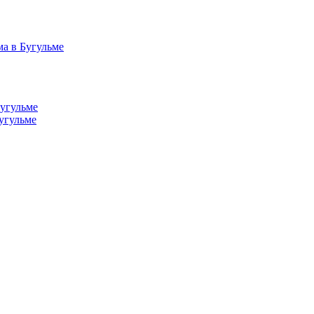
а в Бугульме
Бугульме
угульме