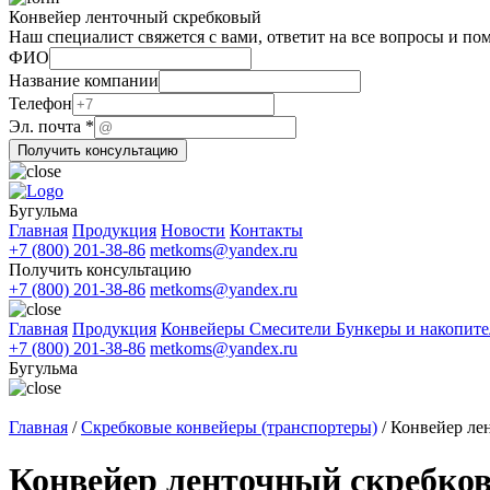
Конвейер ленточный скребковый
Наш специалист свяжется с вами, ответит на все вопросы и по
ФИО
Эл.
Название компании
Название
Телефон
почта
Эл. почта
*
Получить консультацию
Бугульма
Главная
Продукция
Новости
Контакты
+7 (800) 201-38-86
metkoms@yandex.ru
Получить консультацию
+7 (800) 201-38-86
metkoms@yandex.ru
Главная
Продукция
Конвейеры
Смесители
Бункеры и накопит
+7 (800) 201-38-86
metkoms@yandex.ru
Бугульма
Главная
/
Скребковые конвейеры (транспортеры)
/
Конвейер ле
Конвейер ленточный скребко