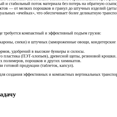
й и стабильный поток материала без потерь на обратную ссыпк
ктов — от мелких порошков и гранул до штучных изделий (детал
уальных «ячейках», что обеспечивает более деликатную транспо
де требуется компактный и эффективный подъем грузов:
кароны, снеки) и штучных (замороженные овощи, кондитерские 
ормов, удобрений в высокие бункеры и силосы.
о пластика (ПЭТ-хлопьев), древесной щепы, резиновой крошки.
 полимеров, порошков и других химикатов.
 готовой продукции (таблеток, капсул).
для создания эффективных и компактных вертикальных транспо
адачу