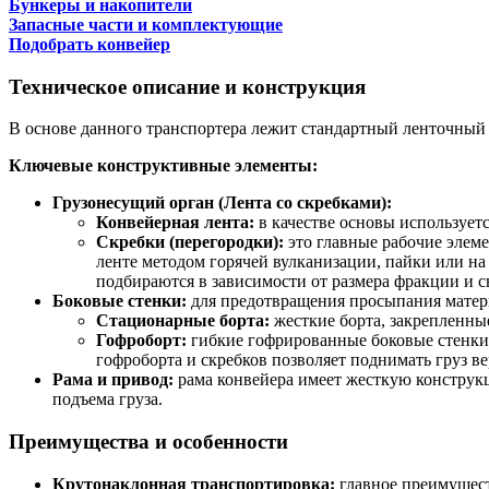
Бункеры и накопители
Запасные части и комплектующие
Подобрать конвейер
Техническое описание и конструкция
В основе данного транспортера лежит стандартный ленточный
Ключевые конструктивные элементы:
Грузонесущий орган (Лента со скребками):
Конвейерная лента:
в качестве основы использует
Скребки (перегородки):
это главные рабочие элем
ленте методом горячей вулканизации, пайки или на
подбираются в зависимости от размера фракции и с
Боковые стенки:
для предотвращения просыпания матери
Стационарные борта:
жесткие борта, закрепленные
Гофроборт:
гибкие гофрированные боковые стенки,
гофроборта и скребков позволяет поднимать груз ве
Рама и привод:
рама конвейера имеет жесткую конструк
подъема груза.
Преимущества и особенности
Крутонаклонная транспортировка:
главное преимущест