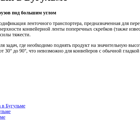
узов под большим углом
дификация ленточного транспортера, предназначенная для пер
верхности конвейерной ленты поперечных скребков (также извес
 силы тяжести.
 задач, где необходимо поднять продукт на значительную высот
от 30° до 90°, что невозможно для конвейеров с обычной гладко
 в Бугульме
ульме
ьме