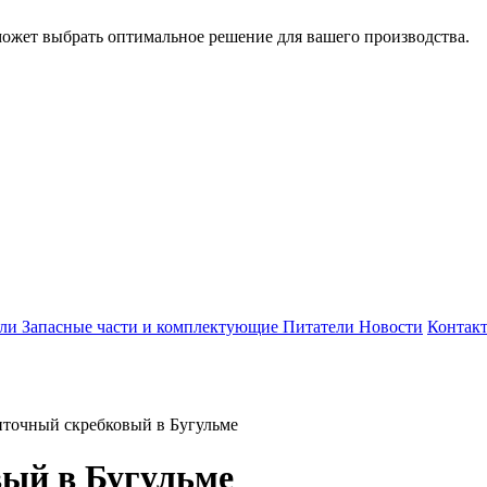
может выбрать оптимальное решение для вашего производства.
ели
Запасные части и комплектующие
Питатели
Новости
Контак
нточный скребковый в Бугульме
вый в Бугульме