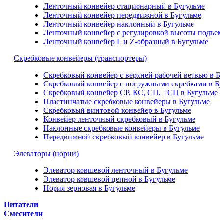
Ленточный конвейер стационарный в Бугульме
Ленточный конвейер передвижной в Бугульме
Ленточный конвейер наклонный в Бугульме
Ленточный конвейер с регулировкой высоты подъем
Ленточный конвейер L и Z-образный в Бугульме
Скребковые конвейеры (транспортеры)
Скребковый конвейер с верхней рабочей ветвью в 
Скребковый конвейер с погружными скребками в Б
Скребковый конвейер СР, КС, СП, ТСЦ в Бугульме
Пластинчатые скребковые конвейеры в Бугульме
Скребковый винтовой конвейер в Бугульме
Конвейер ленточный скребковый в Бугульме
Наклонные скребковые конвейеры в Бугульме
Передвижной скребковый конвейер в Бугульме
Элеваторы (нории)
Элеватор ковшевой ленточный в Бугульме
Элеватор ковшевой цепной в Бугульме
Нория зерновая в Бугульме
Питатели
Смесители