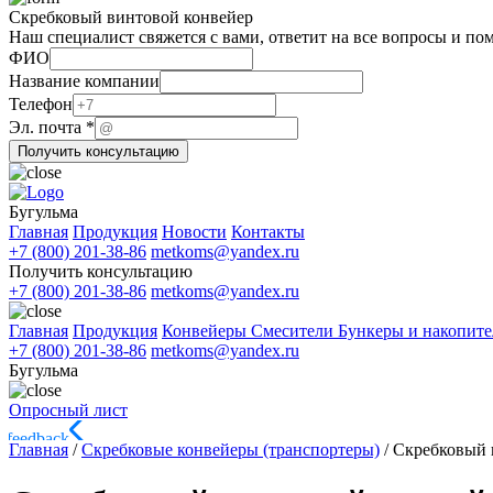
Скребковый винтовой конвейер
Наш специалист свяжется с вами, ответит на все вопросы и по
ФИО
Название компании
Название
Телефон
Телефон
Эл. почта
*
Эл.
Получить консультацию
Бугульма
Главная
Продукция
Новости
Контакты
+7 (800) 201-38-86
metkoms@yandex.ru
Получить консультацию
+7 (800) 201-38-86
metkoms@yandex.ru
Главная
Продукция
Конвейеры
Смесители
Бункеры и накопит
+7 (800) 201-38-86
metkoms@yandex.ru
Бугульма
Опросный лист
Главная
/
Скребковые конвейеры (транспортеры)
/
Скребковый 