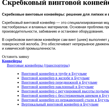
Скребковый винтовой конвей
Скребковые винтовые конвейеры: решение для липких и 
Скребковый винтовой конвейер
— это специализированная мод
пастообразных и влажных материалов. Основная проблема при 
производительности, забиванию и остановке оборудования.
В скребковом винтовом конвейере сам винт (шнек) выполняет 
поверхностей желоба. Это обеспечивает непрерывное движени
и химической промышленности.
Оставить заявку
Конвейеры
Винтовые конвейеры (транспортеры)
Винтовой конвейер в трубе в Бугульме
Винтовой конвейер в желобе в Бугульме
Винтовой конвейер передвижной в Бугульме
Винтовой конвейер наклонный в Бугульме
Винтовой конвейер с регулировкой высоты подъема
Винтовой конвейер с бесстержневым шнеком в Буг
Винтовой конвейер из нержавеющей стали в Бугул
Вертикальный винтовой конвейер в Бугульме