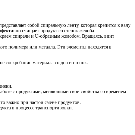
редставляет собой спиральную ленту, которая крепится к валу
ффективно счищает продукт со стенок желоба.
краем спирали и U-образным желобом. Вращаясь, винт
го полимера или металла. Эти элементы находятся в
ое соскребание материала со дна и стенок.
шнеки.
работе с продуктами, меняющими свои свойства со временем
то важно при частой смене продуктов.
укта в процессе транспортировки.