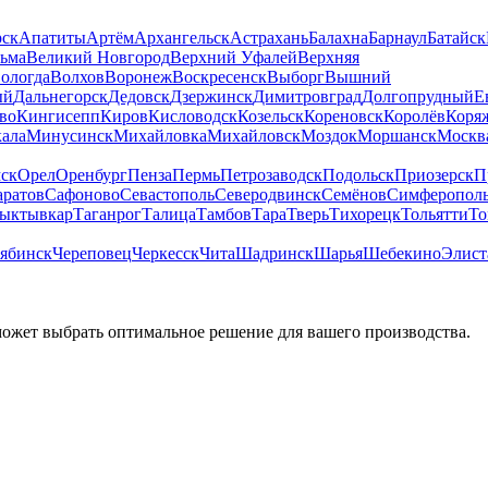
рск
Апатиты
Артём
Архангельск
Астрахань
Балахна
Барнаул
Батайск
льма
Великий Новгород
Верхний Уфалей
Верхняя
ологда
Волхов
Воронеж
Воскресенск
Выборг
Вышний
ый
Дальнегорск
Дедовск
Дзержинск
Димитровград
Долгопрудный
Е
во
Кингисепп
Киров
Кисловодск
Козельск
Кореновск
Королёв
Коря
ала
Минусинск
Михайловка
Михайловск
Моздок
Моршанск
Москв
ск
Орел
Оренбург
Пенза
Пермь
Петрозаводск
Подольск
Приозерск
П
аратов
Сафоново
Севастополь
Северодвинск
Семёнов
Симферопол
ыктывкар
Таганрог
Талица
Тамбов
Тара
Тверь
Тихорецк
Тольятти
То
ябинск
Череповец
Черкесск
Чита
Шадринск
Шарья
Шебекино
Элист
может выбрать оптимальное решение для вашего производства.