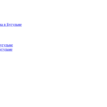
а в Бугульме
Бугульме
угульме