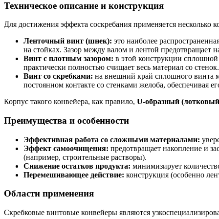
Техническое описание и конструкция
Для достижения эффекта соскребания применяется несколько
Ленточный винт (шнек):
это наиболее распространенная
на стойках. Зазор между валом и лентой предотвращает н
Винт с плотным зазором:
в этой конструкции сплошной 
практически полностью счищает весь материал со стенок.
Винт со скребками:
на внешний край сплошного винта мо
постоянном контакте со стенками желоба, обеспечивая ег
Корпус такого конвейера, как правило,
U-образный (лотковый
Преимущества и особенности
Эффективная работа со сложными материалами:
увере
Эффект самоочищения:
предотвращает накопление и зас
(например, строительные растворы).
Снижение остатков продукта:
минимизирует количество 
Перемешивающее действие:
конструкция (особенно лен
Области применения
Скребковые винтовые конвейеры являются узкоспециализиров