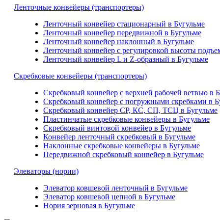
Ленточные конвейеры (транспортеры)
Ленточный конвейер стационарный в Бугульме
Ленточный конвейер передвижной в Бугульме
Ленточный конвейер наклонный в Бугульме
Ленточный конвейер с регулировкой высоты подъем
Ленточный конвейер L и Z-образный в Бугульме
Скребковые конвейеры (транспортеры)
Скребковый конвейер с верхней рабочей ветвью в 
Скребковый конвейер с погружными скребками в Б
Скребковый конвейер СР, КС, СП, ТСЦ в Бугульме
Пластинчатые скребковые конвейеры в Бугульме
Скребковый винтовой конвейер в Бугульме
Конвейер ленточный скребковый в Бугульме
Наклонные скребковые конвейеры в Бугульме
Передвижной скребковый конвейер в Бугульме
Элеваторы (нории)
Элеватор ковшевой ленточный в Бугульме
Элеватор ковшевой цепной в Бугульме
Нория зерновая в Бугульме