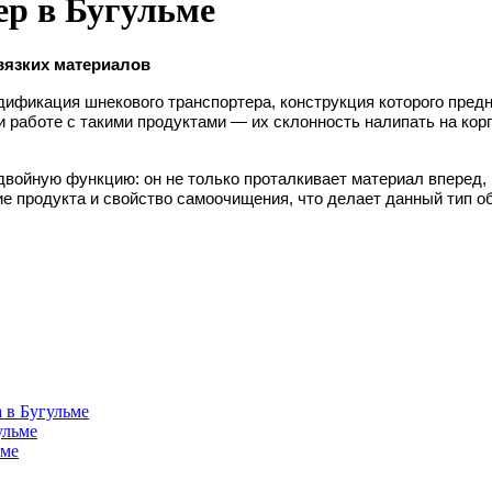
ер в Бугульме
вязких материалов
ификация шнекового транспортера, конструкция которого пред
работе с такими продуктами — их склонность налипать на корпу
двойную функцию: он не только проталкивает материал вперед,
е продукта и свойство самоочищения, что делает данный тип 
 в Бугульме
ульме
ьме