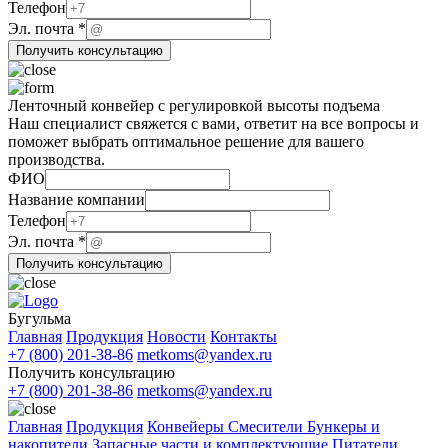
Телефон
Телефон
Эл. почта
*
Название
Получить консультацию
компании
Ленточный конвейер с регулировкой высоты подъема
Наш специалист свяжется с вами, ответит на все вопросы и
поможет выбрать оптимальное решение для вашего
производства.
Название
ФИО
Телефон
Название компании
почта
Телефон
Эл. почта
*
Получить консультацию
Бугульма
Главная
Продукция
Новости
Контакты
+7 (800) 201-38-86
metkoms@yandex.ru
Получить консультацию
+7 (800) 201-38-86
metkoms@yandex.ru
Главная
Продукция
Конвейеры
Смесители
Бункеры и
накопители
Запасные части и комплектующие
Питатели