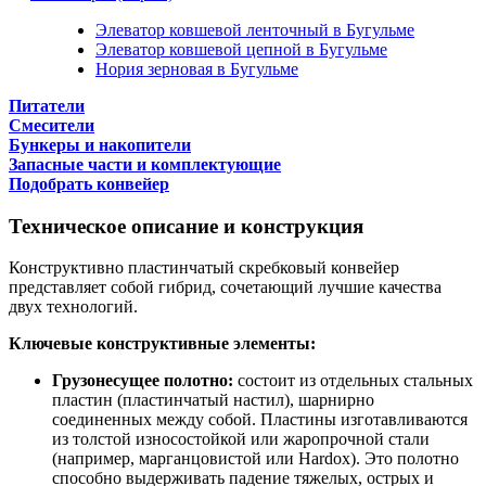
Элеватор ковшевой ленточный в Бугульме
Элеватор ковшевой цепной в Бугульме
Нория зерновая в Бугульме
Питатели
Смесители
Бункеры и накопители
Запасные части и комплектующие
Подобрать конвейер
Техническое описание и конструкция
Конструктивно пластинчатый скребковый конвейер
представляет собой гибрид, сочетающий лучшие качества
двух технологий.
Ключевые конструктивные элементы:
Грузонесущее полотно:
состоит из отдельных стальных
пластин (пластинчатый настил), шарнирно
соединенных между собой. Пластины изготавливаются
из толстой износостойкой или жаропрочной стали
(например, марганцовистой или Hardox). Это полотно
способно выдерживать падение тяжелых, острых и