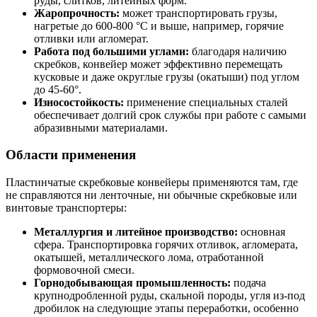
руды, слитков, литейных форм.
Жаропрочность:
может транспортировать грузы,
нагретые до 600-800 °C и выше, например, горячие
отливки или агломерат.
Работа под большими углами:
благодаря наличию
скребков, конвейер может эффективно перемещать
кусковые и даже округлые грузы (окатыши) под углом
до 45-60°.
Износостойкость:
применение специальных сталей
обеспечивает долгий срок службы при работе с самыми
абразивными материалами.
Области применения
Пластинчатые скребковые конвейеры применяются там, где
не справляются ни ленточные, ни обычные скребковые или
винтовые транспортеры:
Металлургия и литейное производство:
основная
сфера. Транспортировка горячих отливок, агломерата,
окатышей, металлического лома, отработанной
формовочной смеси.
Горнодобывающая промышленность:
подача
крупнодробленной руды, скальной породы, угля из-под
дробилок на следующие этапы переработки, особенно