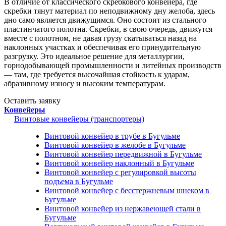
В отличие от классического скребкового конвейера, где
скребки тянут материал по неподвижному дну желоба, здесь
дно само является движущимся. Оно состоит из стального
пластинчатого полотна. Скребки, в свою очередь, движутся
вместе с полотном, не давая грузу скатываться назад на
наклонных участках и обеспечивая его принудительную
разгрузку. Это идеальное решение для металлургии,
горнодобывающей промышленности и литейных производств
— там, где требуется высочайшая стойкость к ударам,
абразивному износу и высоким температурам.
Оставить заявку
Конвейеры
Винтовые конвейеры (транспортеры)
Винтовой конвейер в трубе в Бугульме
Винтовой конвейер в желобе в Бугульме
Винтовой конвейер передвижной в Бугульме
Винтовой конвейер наклонный в Бугульме
Винтовой конвейер с регулировкой высоты
подъема в Бугульме
Винтовой конвейер с бесстержневым шнеком в
Бугульме
Винтовой конвейер из нержавеющей стали в
Бугульме