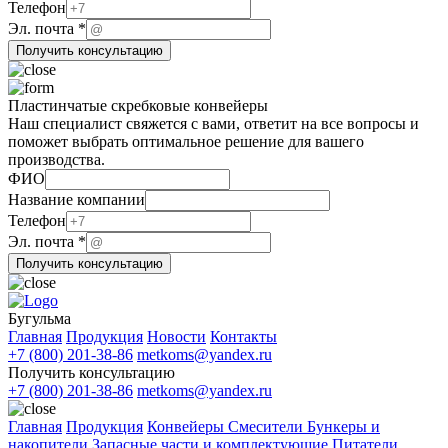
Телефон
Телефон
ФИО
Эл. почта
*
Получить консультацию
Пластинчатые скребковые конвейеры
Наш специалист свяжется с вами, ответит на все вопросы и
поможет выбрать оптимальное решение для вашего
производства.
Эл.
ФИО
Телефон
Название компании
ФИО
Телефон
Эл. почта
*
Получить консультацию
Бугульма
Главная
Продукция
Новости
Контакты
+7 (800) 201-38-86
metkoms@yandex.ru
Получить консультацию
+7 (800) 201-38-86
metkoms@yandex.ru
Главная
Продукция
Конвейеры
Смесители
Бункеры и
накопители
Запасные части и комплектующие
Питатели