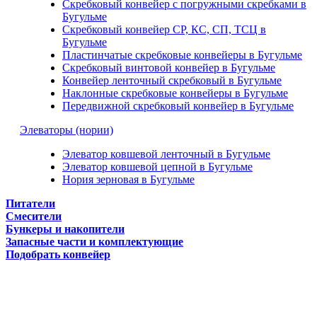
Скребковый конвейер с погружными скребками в
Бугульме
Скребковый конвейер СР, КС, СП, ТСЦ в
Бугульме
Пластинчатые скребковые конвейеры в Бугульме
Скребковый винтовой конвейер в Бугульме
Конвейер ленточный скребковый в Бугульме
Наклонные скребковые конвейеры в Бугульме
Передвижной скребковый конвейер в Бугульме
Элеваторы (нории)
Элеватор ковшевой ленточный в Бугульме
Элеватор ковшевой цепной в Бугульме
Нория зерновая в Бугульме
Питатели
Смесители
Бункеры и накопители
Запасные части и комплектующие
Подобрать конвейер