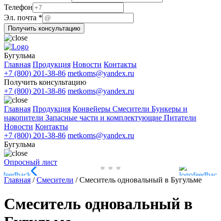
Название
Телефон
компании
Эл. почта
*
ФИО
Получить консультацию
Бугульма
Главная
Продукция
Новости
Контакты
+7 (800) 201-38-86
metkoms@yandex.ru
Получить консультацию
+7 (800) 201-38-86
metkoms@yandex.ru
Главная
Продукция
Конвейеры
Смесители
Бункеры и
накопители
Запасные части и комплектующие
Питатели
Новости
Контакты
+7 (800) 201-38-86
metkoms@yandex.ru
Бугульма
Опросный лист
Главная
/
Смесители
/
Смеситель одновальный в Бугульме
Смеситель одновальный в