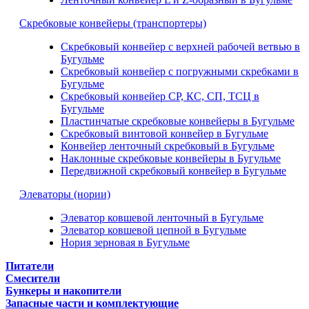
Скребковые конвейеры (транспортеры)
Скребковый конвейер с верхней рабочей ветвью в
Бугульме
Скребковый конвейер с погружными скребками в
Бугульме
Скребковый конвейер СР, КС, СП, ТСЦ в
Бугульме
Пластинчатые скребковые конвейеры в Бугульме
Скребковый винтовой конвейер в Бугульме
Конвейер ленточный скребковый в Бугульме
Наклонные скребковые конвейеры в Бугульме
Передвижной скребковый конвейер в Бугульме
Элеваторы (нории)
Элеватор ковшевой ленточный в Бугульме
Элеватор ковшевой цепной в Бугульме
Нория зерновая в Бугульме
Питатели
Смесители
Бункеры и накопители
Запасные части и комплектующие