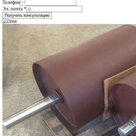
Телефон
Телефон
ФИО
Эл. почта
*
Эл.
Получить консультацию