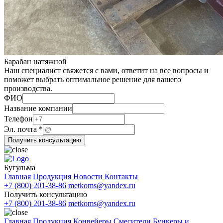
Барабан натяжной
Наш специалист свяжется с вами, ответит на все вопросы и
поможет выбрать оптимальное решение для вашего
производства.
ФИО
Название компании
Телефон
ФИО
Эл. почта
*
Эл.
Получить консультацию
компании
Бугульма
Главная
Продукция
Новости
Контакты
+7 (800) 201-38-86
metkoms@yandex.ru
Получить консультацию
+7 (800) 201-38-86
metkoms@yandex.ru
Главная
Продукция
Конвейеры
Смесители
Бункеры и