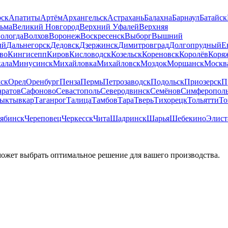
рск
Апатиты
Артём
Архангельск
Астрахань
Балахна
Барнаул
Батайск
льма
Великий Новгород
Верхний Уфалей
Верхняя
ологда
Волхов
Воронеж
Воскресенск
Выборг
Вышний
ый
Дальнегорск
Дедовск
Дзержинск
Димитровград
Долгопрудный
Е
во
Кингисепп
Киров
Кисловодск
Козельск
Кореновск
Королёв
Коря
ала
Минусинск
Михайловка
Михайловск
Моздок
Моршанск
Москв
ск
Орел
Оренбург
Пенза
Пермь
Петрозаводск
Подольск
Приозерск
П
аратов
Сафоново
Севастополь
Северодвинск
Семёнов
Симферопол
ыктывкар
Таганрог
Талица
Тамбов
Тара
Тверь
Тихорецк
Тольятти
То
ябинск
Череповец
Черкесск
Чита
Шадринск
Шарья
Шебекино
Элист
может выбрать оптимальное решение для вашего производства.