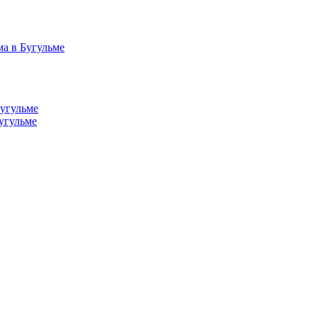
а в Бугульме
Бугульме
угульме