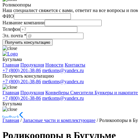
Роликоопоры
Наш специалист свяжется с вами, ответит на все вопросы и по
ФИО
Название компании
Телефон
почта
Эл. почта
*
компании
Получить консультацию
ФИО
Бугульма
Главная
Продукция
Новости
Контакты
+7 (800) 201-38-86
metkoms@yandex.ru
Получить консультацию
+7 (800) 201-38-86
metkoms@yandex.ru
Главная
Продукция
Конвейеры
Смесители
Бункеры и накопит
+7 (800) 201-38-86
metkoms@yandex.ru
Бугульма
Главная
/
Запасные части и комплектующие
/
Роликоопоры в Бу
Роликоопоры в Бугульме