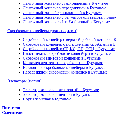
Ленточный конвейер стационарный в Бугульме
Ленточный конвейер передвижной в Бугульме
Ленточный конвейер наклонный в Бугульме
Ленточный конвейер с регулировкой высоты подъем
Ленточный конвейер L и Z-образный в Бугульме
Скребковые конвейеры (транспортеры)
Скребковый конвейер с верхней рабочей ветвью в 
Скребковый конвейер с погружными скребками в Б
Скребковый конвейер СР, КС, СП, ТСЦ в Бугульме
Пластинчатые скребковые конвейеры в Бугульме
Скребковый винтовой конвейер в Бугульме
Конвейер ленточный скребковый в Бугульме
Наклонные скребковые конвейеры в Бугульме
Передвижной скребковый конвейер в Бугульме
Элеваторы (нории)
Элеватор ковшевой ленточный в Бугульме
Элеватор ковшевой цепной в Бугульме
Нория зерновая в Бугульме
Питатели
Смесители