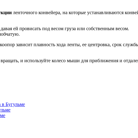
укции
ленточного конвейера, на которые устанавливаются конвей
 давая ей провисать под весом груза или собственным весом.
обчатую.
коопор зависит плавность хода ленты, ее центровка, срок служб
вращать, и используйте колесо мыши для приближения и отдале
 в Бугульме
ульме
ьме