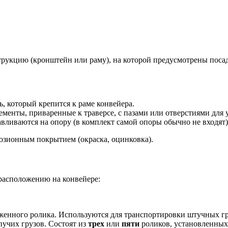
рукцию (кронштейн или раму), на которой предусмотрены посадо
, который крепится к раме конвейера.
менты, приваренные к траверсе, с пазами или отверстиями для 
авливаются на опору (в комплект самой опоры обычно не входят)
озионным покрытием (окраска, оцинковка).
расположению на конвейере:
женного ролика. Используются для транспортировки штучных гру
учих грузов. Состоят из
трех
или
пяти
роликов, установленных 