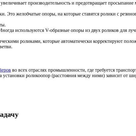
 увеличивает производительность и предотвращает просыпание м
ки. Это желобчатые опоры, на которые ставятся ролики с резино
ты.
Иногда используются V-образные опоры из двух роликов для луч
ескими роликами, которые автоматически корректируют положен
ветви.
йеров
во всех отраслях промышленности, где требуется транспорт
становки роликоопор (расстояния между ними) зависит от шири
адачу