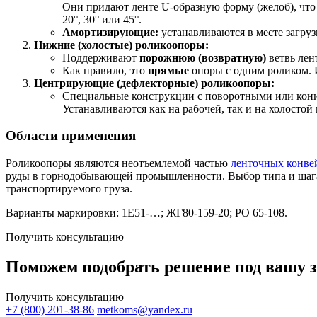
Они придают ленте U-образную форму (желоб), что
20°, 30° или 45°.
Амортизирующие:
устанавливаются в месте загруз
Нижние (холостые) роликоопоры:
Поддерживают
порожнюю (возвратную)
ветвь лен
Как правило, это
прямые
опоры с одним роликом. 
Центрирующие (дефлекторные) роликоопоры:
Специальные конструкции с поворотными или конич
Устанавливаются как на рабочей, так и на холостой 
Области применения
Роликоопоры являются неотъемлемой частью
ленточных конве
руды в горнодобывающей промышленности. Выбор типа и шага у
транспортируемого груза.
Варианты маркировки: 1Е51-…; ЖГ80-159-20; РО 65-108.
Получить консультацию
Поможем подобрать решение под вашу з
Получить консультацию
+7 (800) 201-38-86
metkoms@yandex.ru