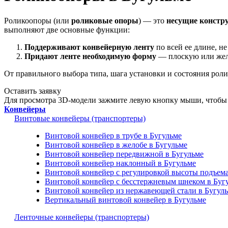
Роликоопоры (или
роликовые опоры
) — это
несущие констр
выполняют две основные функции:
Поддерживают конвейерную ленту
по всей ее длине, не
Придают ленте необходимую форму
— плоскую или жел
От правильного выбора типа, шага установки и состояния роли
Оставить заявку
Для просмотра 3D-модели зажмите левую кнопку мыши, чтобы 
Конвейеры
Винтовые конвейеры (транспортеры)
Винтовой конвейер в трубе в Бугульме
Винтовой конвейер в желобе в Бугульме
Винтовой конвейер передвижной в Бугульме
Винтовой конвейер наклонный в Бугульме
Винтовой конвейер с регулировкой высоты подъема
Винтовой конвейер с бесстержневым шнеком в Буг
Винтовой конвейер из нержавеющей стали в Бугул
Вертикальный винтовой конвейер в Бугульме
Ленточные конвейеры (транспортеры)