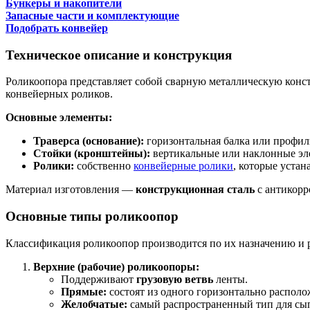
Бункеры и накопители
Запасные части и комплектующие
Подобрать конвейер
Техническое описание и конструкция
Роликоопора представляет собой сварную металлическую конст
конвейерных роликов.
Основные элементы:
Траверса (основание):
горизонтальная балка или профиль
Стойки (кронштейны):
вертикальные или наклонные эле
Ролики:
собственно
конвейерные ролики
, которые устан
Материал изготовления —
конструкционная сталь
с антикорр
Основные типы роликоопор
Классификация роликоопор производится по их назначению и 
Верхние (рабочие) роликоопоры:
Поддерживают
грузовую ветвь
ленты.
Прямые:
состоят из одного горизонтально располо
Желобчатые:
самый распространенный тип для сып